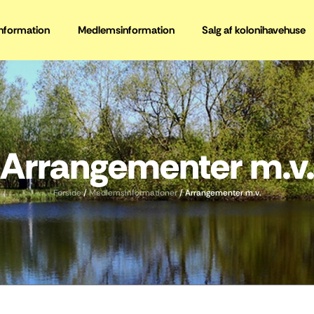
information
Medlemsinformation
Salg af kolonihavehuse
Arrangementer m.v
Forside
/
Medlemsinformationer
/
Arrangementer m.v.